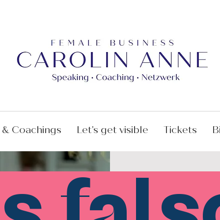
 & Coachings
Let's get visible
Tickets
B
s fals