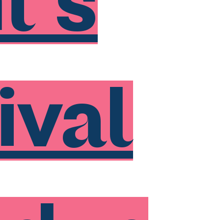
t's
ival