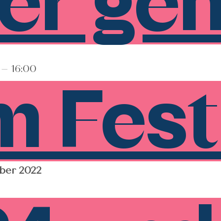
er geh
rt
 – 16:00
m Fest
 Detail
ber 2022