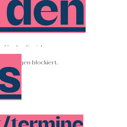
 den
 für den Social
s
tellungen blockiert.
Instagram zu
s Problem an deiner
ringen und verstehst
t/termine