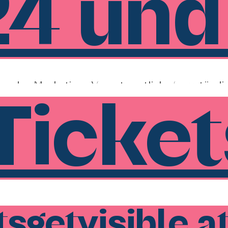
4 und
max 12 Teilnehmer
t korrekter Rechnungsadresse buchen!
/r oder Marketing- Verantwortliche/r zuständig
nes Unternehmens
Ticket
 der Analytics- und funktionalen Cookie-Eins
 dein Produkt oder deine Diesntleistung über 
n
dein Content Verbesserungsbedarf hat und da
 liegt.
ial Media Content auf ein höheres Niveau zu b
Notwenidgkeit
sgetvisible.a