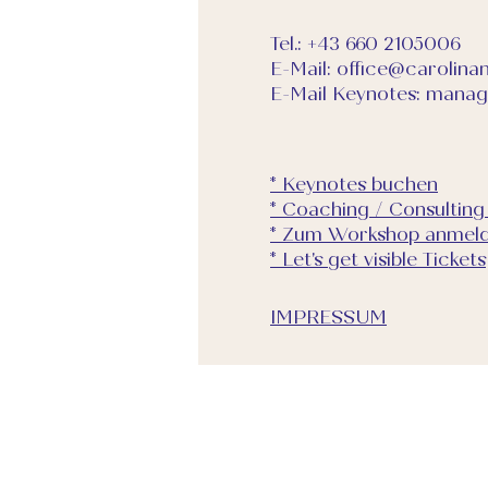
Tel.:
+43 660 2105006
Wenn du kannst, bri
E-Mail:
office@carolina
kannst!
E-Mail Keynotes:
manag
Mit der Buchung erk
entstehen, für den 
dürfen.
* Keynotes buchen
* Coaching / Consultin
* Zum Workshop anmel
* Let's get visible Tickets
IMPRESSUM
Stornierungen werde
nächsten Termin um
Ob eine kostenfrei