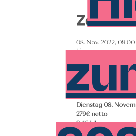
Hi
Zeit & O
08. Nov. 2022, 09:00
Linz
zu
Event im
Dienstag 08. Novem
279€ netto
9-16 Uhr
inkl. Verpflegung