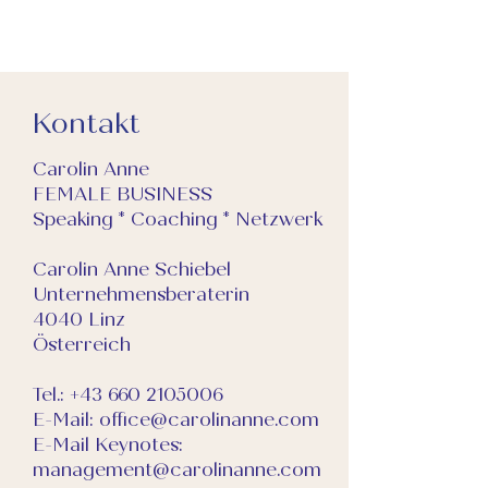
Produkte in Szene setzen
Fototechnik
Bildbearbeitung
Praxis
Kontakt
BITTE BEACHTE
Carolin Anne
Bei Stornierungen innerhalb einer
FEMALE BUSINESS
Woche vor dem Workshop, werden die
Speaking * Coaching * Netzwerk
Kosten nicht refundiert, sondern die
Teilnehmerin wird auf einen anderen
Termin umgebucht.
Carolin Anne Schiebel
Mit der Buchung erklärt sich die
Unternehmensberaterin
Teilnehmerin einverstanden, dass beim
4040 Linz
Workshop entstandene Fotos für das
Österreich
Online-Marketing von Carolin Anne
verwendet werden. Diese Zustimmung
kann individuell und bitte vor
Tel.:
+43 660 2105006
Workshopbeginn widerrufen werden.
E-Mail:
office@carolinanne.com
E-Mail Keynotes:
management@carolinanne.com